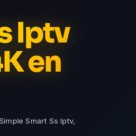
s Iptv
4K en
 Simple Smart Ss Iptv,