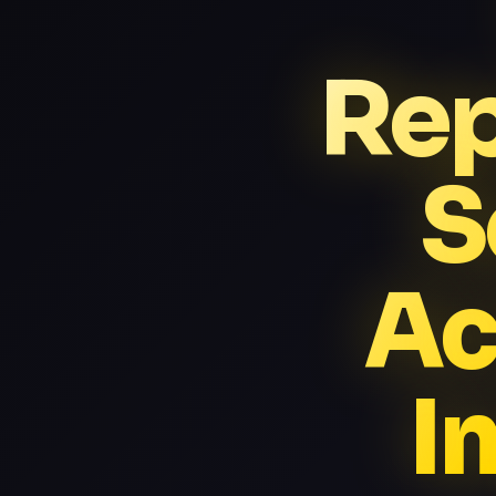
Rep
S
Ac
I