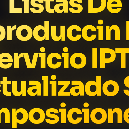
Listas De
roduccin 
ervicio IP
tualizado 
mposicion