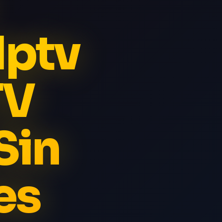
Iptv
TV
Sin
es