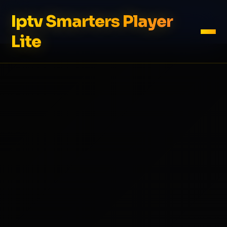
Iptv Smarters Player
Lite