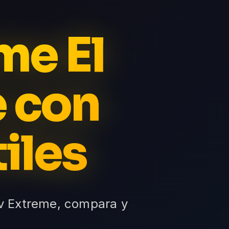
me El
e con
iles
tv Extreme, compara y